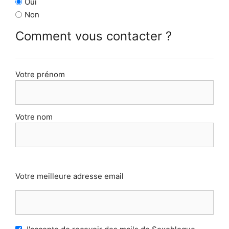
Oui
Non
Comment vous contacter ?
Qui
Votre prénom
êtes-
vous
?
Votre nom
(Nécessaire)
E-
Votre meilleure adresse email
mail
(Nécessaire)
RGPD
(Nécessaire)